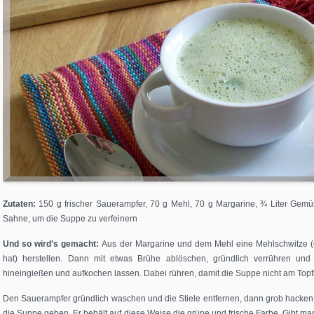
)
el
)
nspaghetti
Zutaten:
150 g frischer Sauerampfer, 70 g Mehl, 70 g Margarine, ¾ Liter Gemüs
Sahne, um die Suppe zu verfeinern
Und so wird's gemacht:
Aus der Margarine und dem Mehl eine Mehlschwitze 
hat) herstellen. Dann mit etwas Brühe ablöschen, gründlich verrühren un
hineingießen und aufkochen lassen. Dabei rühren, damit die Suppe nicht am Top
Den Sauerampfer gründlich waschen und die Stiele entfernen, dann grob hacken
die Suppe geben. Er behält auf diese Weise die grüne und frische Farbe. Gibt man