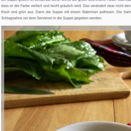
dass er die Farbe verliert und leicht gräulich wird. Das verändert zwar nicht d
frisch und grün aus. Dann die Suppe mit einem Stabmixer aufmixen. Die Sahn
Schlagsahne vor dem Servieren in die Suppe gegeben werden.