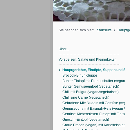
/
Sie befinden sich hier:
Startseite
Hauptge
Über...
Vorspeisen, Salate und Kleinigkeiten
›
Hauptgerichte, Eintöpfe, Suppen und So
Broccoli-Bihun-Suppe
Bunter Eintopf mit Erdnussbutter (vegan)
Bunter Gemüseeintopf (vegetarisch)
Chili mit Bulgur (vegan/vegetarisch)
Chili sine Carne (vegetarisch)
Gebratene Mie Nudeln mit Gemüse (vegeta
Gemüsecurry mit Basmati-Reis (vegan / mi
Gemüse-Kichererbsen-Eintopf mit Fleisch
Gnocchi-Eintopf (vegetarisch)
Graue Erbsen (vegan) mit Kartoffelsalat ei