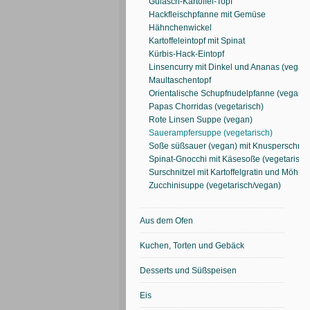
Gulasch-Kartoffel-Topf
Hackfleischpfanne mit Gemüse
Hähnchenwickel
Kartoffeleintopf mit Spinat
Kürbis-Hack-Eintopf
Linsencurry mit Dinkel und Ananas (vegan
Maultaschentopf
Orientalische Schupfnudelpfanne (vegan)
Papas Chorridas (vegetarisch)
Rote Linsen Suppe (vegan)
Sauerampfersuppe (vegetarisch)
Soße süßsauer (vegan) mit Knusperschnitz
Spinat-Gnocchi mit Käsesoße (vegetarisch
Surschnitzel mit Kartoffelgratin und Möhre
Zucchinisuppe (vegetarisch/vegan)
Aus dem Ofen
Kuchen, Torten und Gebäck
Desserts und Süßspeisen
Eis